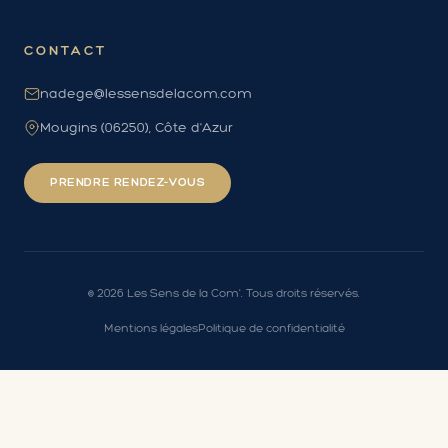
CONTACT
nadege@lessensdelacom.com
Mougins (06250), Côte d'Azur
PRENDRE RENDEZ-VOUS
©
2026
Les Sens de la Com'. Tous droits réservés.
Mentions légales
Politique de confidentialité